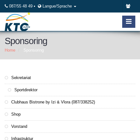
087/55 48 49 •
Langue/Sprache
Sponsoring
Home
Sponsoring
Sekretariat
Sportdirektor
Clubhaus Bistrone by Izi & Vlora (087/338252)
Shop
Vorstand
Infrastruktur